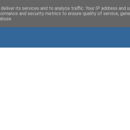
deliver its services and to analyze traffic. Your IP address and 
formance and security metrics to ensure quality of service, gen
abuse.
s