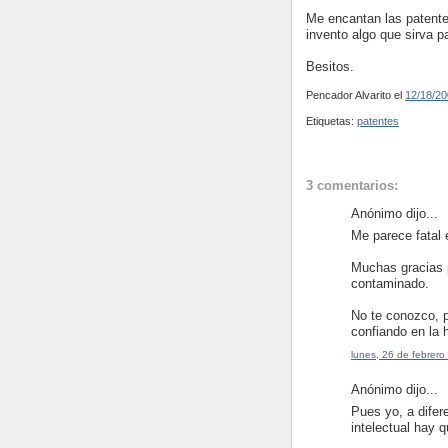
Me encantan las patentes
invento algo que sirva pa
Besitos.
Pencador Alvarito
el
12/18/20
Etiquetas:
patentes
3 comentarios:
Anónimo dijo...
Me parece fatal e
Muchas gracias p
contaminado.
No te conozco, 
confiando en la
lunes, 26 de febrer
Anónimo dijo...
Pues yo, a difer
intelectual hay 