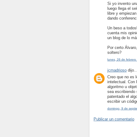
Si yo invento u
luego llega el s
libre y empiezan 
dando conferenc
Un beso a todos!
cuenta mis opin
un blog de lo má
Por certo Álvaro
soltero?
lunes, 26 de febrer
jcmadrioso
dijo..
Creo que no es l
intelectual. Con 
algoritmo u obj
sea escribiendo 
patentado el alg
escribir un códi
domingo, 9 de sept
Publicar un comentario