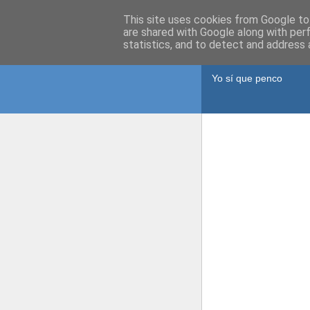
This site uses cookies from Google to 
are shared with Google along with per
statistics, and to detect and address 
Pencadore
Yo sí que penco