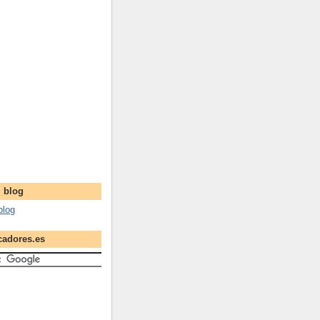
l blog
blog
cadores.es