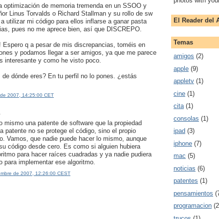
photos with you
na optimización de memoria tremenda en un SSOO y
eñor Linus Torvalds o Richard Stallman y su rollo de sw
El Reader del A
a utilizar mi código para ellos inflarse a ganar pasta
ias, pues no me aprece bien, así que DISCREPO.
Temas
 Espero q a pesar de mis discrepancias, toméis en
iones y podamos llegar a ser amigos, ya que me parece
amigos
(2)
s interesante y como he visto poco.
apple
(9)
, de dónde eres? En tu perfil no lo pones. ¿estás
appletv
(1)
cine
(1)
o de 2007, 14:25:00 CET
cita
(1)
.
consolas
(1)
o mismo una patente de software que la propiedad
la patente no se protege el código, sino el propio
ipad
(3)
eto. Vamos, que nadie puede hacer lo mismo, aunque
iphone
(7)
su código desde cero. Es como si alguien hubiera
oritmo para hacer raíces cuadradas y ya nadie pudiera
mac
(5)
go para implementar ese algoritmo.
noticias
(6)
iembre de 2007, 12:26:00 CEST
patentes
(1)
pensamientos
(
programacion
(2
trucos
(1)