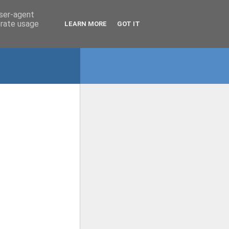
user-agent
erate usage
LEARN MORE
GOT IT