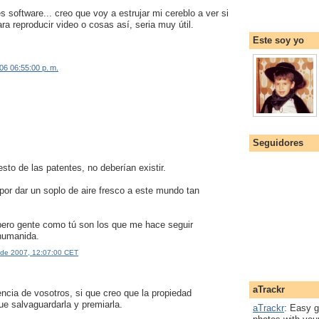
 software... creo que voy a estrujar mi cereblo a ver si
ra reproducir video o cosas así, seria muy útil.
Este soy yo
06 06:55:00 p. m.
Seguidores
sto de las patentes, no deberían existir.
or dar un soplo de aire fresco a este mundo tan
pero gente como tú son los que me hace seguir
 humanida.
o de 2007, 12:07:00 CET
aTrackr
encia de vosotros, si que creo que la propiedad
que salvaguardarla y premiarla.
aTrackr
: Easy g