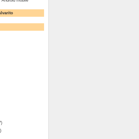
r Android mobile
lvarito
7)
)