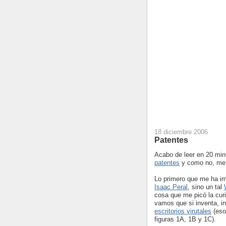
18 diciembre 2006
Patentes
Acabo de leer en 20 mi
patentes
y como no, me h
Lo primero que me ha im
Isaac Peral
, sino un tal
cosa que me picó la curi
vamos que si inventa, i
escritorios virutales
(eso 
figuras 1A, 1B y 1C).