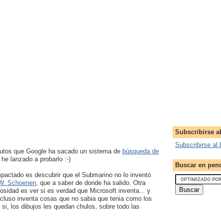
Subscribirse a
Subscribirse al 
nutos que Google ha sacado un sistema de
búsqueda de
e lanzado a probarlo :-)
Buscar en pen
pactado es descubrir que el Submarino no lo inventó
W. Schoenen
, que a saber de donde ha salido. Otra
osidad es ver si es verdad que Microsoft inventa... y
ncluso inventa cosas que no sabia que tenia como los
si, los dibujos les quedan chulos, sobre todo las