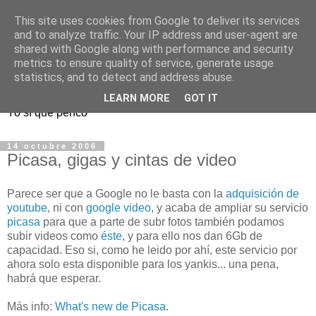
This site uses cookies from Google to deliver its services
and to analyze traffic. Your IP address and user-agent are
shared with Google along with performance and security
metrics to ensure quality of service, generate usage
Pencadores
statistics, and to detect and address abuse.
LEARN MORE
GOT IT
Yo sí que penco
14 octubre 2006
Picasa, gigas y cintas de video
Parece ser que a Google no le basta con la
adquisición de
youtube
, ni con
google video
, y acaba de ampliar su servicio
picasa
para que a parte de subr fotos también podamos
subir videos como
éste
, y para ello nos dan 6Gb de
capacidad. Eso si, como he leido por ahí, este servicio por
ahora solo esta disponible para los yankis... una pena,
habrá que esperar.
Más info:
What's new de Picasa
.