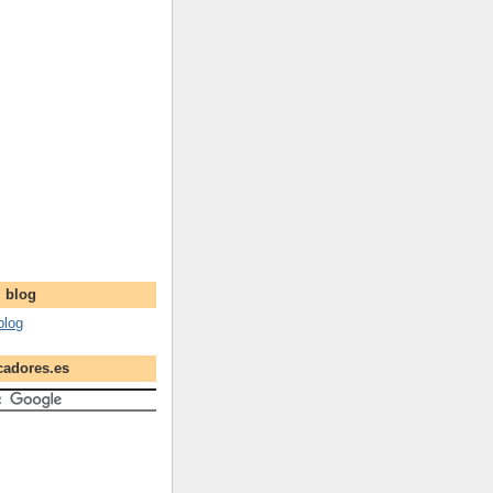
l blog
blog
cadores.es