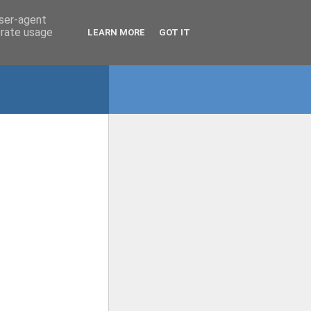
user-agent
erate usage
LEARN MORE
GOT IT