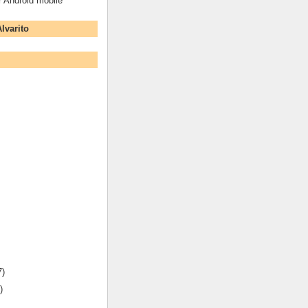
r Android mobile
lvarito
7)
)