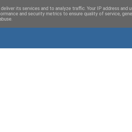
deliver its services and to analyze traffic. Your IP address and 
formance and security metrics to ensure quality of service, gen
abuse.
s