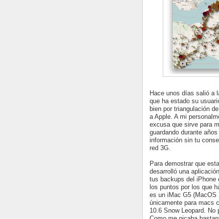
Hace unos días salió a l
que ha estado su usuari
bien por triangulación d
a Apple. A mi personal
excusa que sirve para m
guardando durante años 
información sin tu conse
red 3G.
Para demostrar que esta 
desarrolló una aplicació
tus backups del iPhone
los puntos por los que 
es un iMac G5 (MacOS X 
únicamente para macs c
10.6 Snow Leopard. No p
Como me picaba bastante