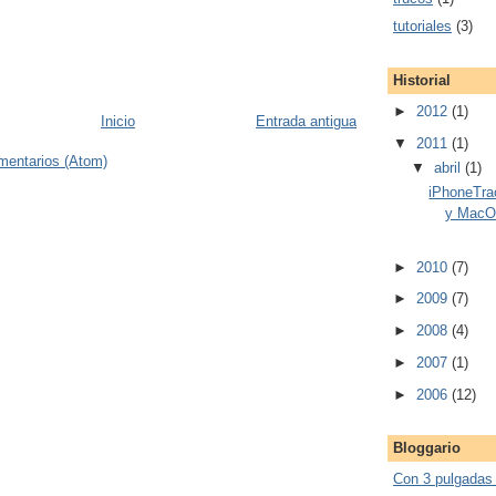
tutoriales
(3)
Historial
►
2012
(1)
Inicio
Entrada antigua
▼
2011
(1)
mentarios (Atom)
▼
abril
(1)
iPhoneTra
y MacO
►
2010
(7)
►
2009
(7)
►
2008
(4)
►
2007
(1)
►
2006
(12)
Bloggario
Con 3 pulgadas