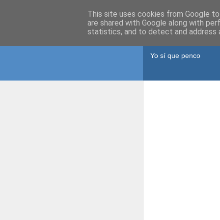
This site uses cookies from Google to 
are shared with Google along with per
statistics, and to detect and address 
Pencadore
Yo sí que penco