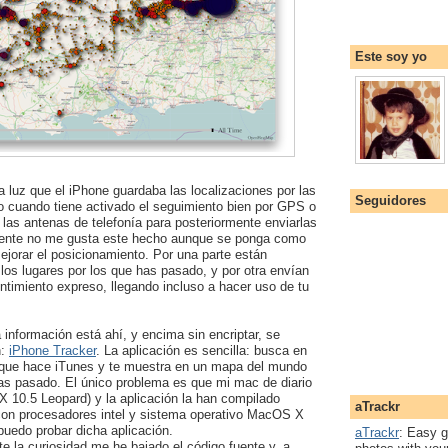
Este soy yo
a luz que el iPhone guardaba las localizaciones por las
Seguidores
o cuando tiene activado el seguimiento bien por GPS o
e las antenas de telefonía para posteriormente enviarlas
mente no me gusta este hecho aunque se ponga como
ejorar el posicionamiento. Por una parte están
los lugares por los que has pasado, y por otra envían
ntimiento expreso, llegando incluso a hacer uso de tu
información está ahí, y encima sin encriptar, se
n:
iPhone Tracker
. La aplicación es sencilla: busca en
 que hace iTunes y te muestra en un mapa del mundo
has pasado. El único problema es que mi mac de diario
10.5 Leopard) y la aplicación la han compilado
aTrackr
on procesadores intel y sistema operativo MacOS X
uedo probar dicha aplicación.
aTrackr
: Easy g
 la curiosidad me he bajado el código fuente y, a