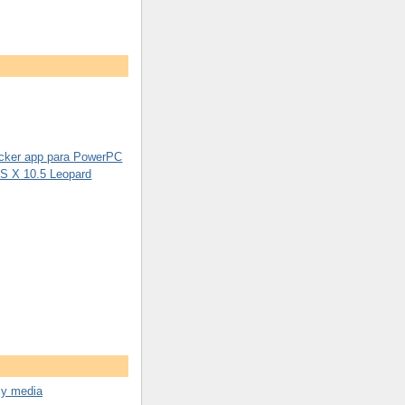
cker app para PowerPC
S X 10.5 Leopard
 y media