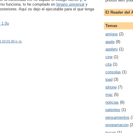
photos with you
cómo funciona, lo he compilado en
binario universal
y
teriores. Aquí os dejo el ejecutable para el que tenga
El Reader del A
 1.0u
Temas
amigos
(2)
apple
(9)
1 02:01:00 p. m.
appletv
(1)
cine
(1)
cita
(1)
consolas
(1)
ipad
(3)
iphone
(7)
mac
(5)
noticias
(6)
patentes
(1)
pensamientos
(
programacion
(2
trucos
(1)