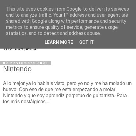
This site uses cookies from Google to deliver its services
and to analyze traffic. Your IP address and user-agent are
shared with Google along with performance and security
metrics to ensure quality of service, generate usage
Pencadores
statistics, and to detect and address abuse.
LEARN MORE
GOT IT
Yo sí que penco
09 noviembre 2006
Nintendo
A lo mejor ya lo habiais visto, pero yo no y me ha molado un
huevo. Con eso de que me esta empezando a molar
Nintendo y que soy aprendiz perpetuo de guitarrista. Para
los más nostálgicos...